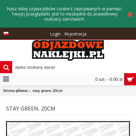
Nasz sklep używa plików cookie's zapisywanych w pamięci
Twojej przeglądarki. Jest to niezbędne do prawidłowej
realizacji zamówień!
Login
Rejestracja
0 szt. - 0.00 zł
Strona główna
stay green. 20cm
STAY GREEN. 20CM