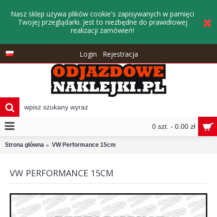
Nasz sklep używa plików cookie's zapisywanych w pamięci
Twojej przeglądarki. Jest to niezbędne do prawidłowej
realizacji zamówień!
Login
Rejestracja
0 szt. - 0.00 zł
Strona główna
VW Performance 15cm
VW PERFORMANCE 15CM