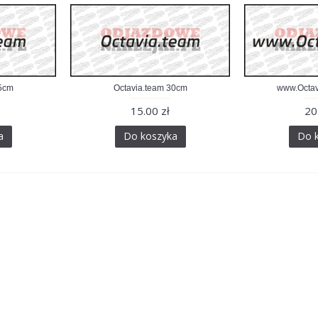
15cm
Octavia.team 30cm
www.Octav
15.00 zł
20
a
Do koszyka
Do 