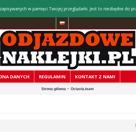
zapisywanych w pamięci Twojej przeglądarki. Jest to niezbędne do pr
ONA DANYCH
REGULAMIN
KONTAKT Z NAMI
Strona główna
Octavia.team