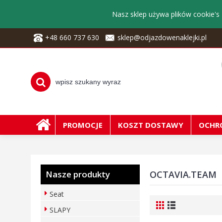
Nasz sklep używa plików cookie's 
+48 660 737 630
sklep@odjazdowenaklejki.pl
PROMOCJE
KOSZT DOSTAWY
OCHR
Nasze produkty
OCTAVIA.TEAM
Seat
SLAPY