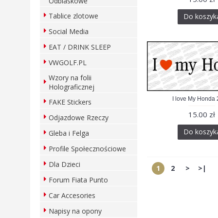
Odblaskowe
Tablice zlotowe
Do koszyk
Social Media
EAT / DRINK SLEEP
VWGOLF.PL
Wzory na folii
Holograficznej
I love My Honda
FAKE Stickers
15.00 zł
Odjazdowe Rzeczy
Do koszyk
Gleba i Felga
Profile Społecznościowe
Dla Dzieci
1
2
>
>|
Forum Fiata Punto
Car Accesories
Napisy na opony