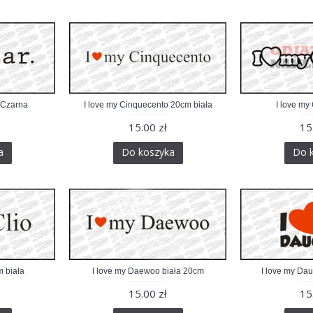
 Czarna
I love my Cinquecento 20cm biała
I love my
15.00 zł
15
a
Do koszyka
Do 
m biała
I love my Daewoo biała 20cm
I love my Dau
15.00 zł
15