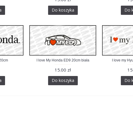
a
Do koszyka
Do 
 20cm
I love My Honda ED9 20cm biała
I love my Hy
15.00 zł
15
a
Do koszyka
Do 