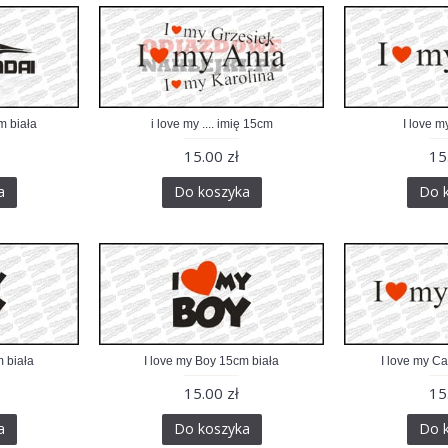
m biała
i love my .... imię 15cm
I love m
15.00 zł
15
a
Do koszyka
Do 
m biała
I love my Boy 15cm biała
I love my C
15.00 zł
15
a
Do koszyka
Do 