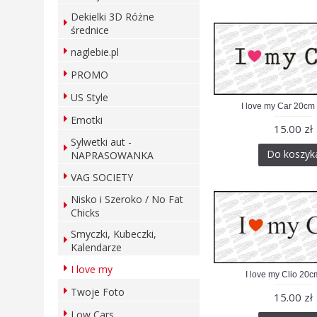
Dekielki 3D Różne
średnice
naglebie.pl
PROMO
US Style
I love my Car 20cm
Emotki
15.00 zł
Sylwetki aut -
Do koszyk
NAPRASOWANKA
VAG SOCIETY
Nisko i Szeroko / No Fat
Chicks
Smyczki, Kubeczki,
Kalendarze
I love my
I love my Clio 20c
Twoje Foto
15.00 zł
Low Cars