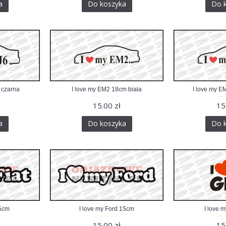
a
Do koszyka
Do 
 czarna
I love my EM2 18cm biała
I love my E
15.00 zł
15
a
Do koszyka
Do 
15cm
I love my Ford 15cm
I love 
15.00 zł
15