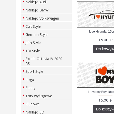
Naklejki Audi
Naklejki BMW
Naklejki Volkswagen
Cult Style
I love Hyundai 15c
German Style
15.00 zł
Jdm Style
Do koszyk
Tiki Style
Skoda Octavia IV 2020
RS
Sport Style
Logo
Funny
I love my Boy 10c
Tory wyścigowe
15.00 zł
Klubowe
Do koszyk
Naklejki 3D