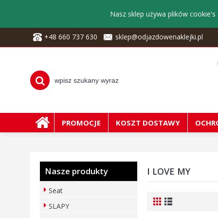
Nasz sklep używa plików cookie's 
+48 660 737 630
sklep@odjazdowenaklejki.pl
PROMOCJE
KOSZT DOSTAWY
OCHR
Nasze produkty
I LOVE MY
Seat
SLAPY