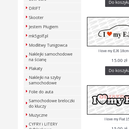
Do koszyk
DRIFT
Skooter
Jestem Pługiem
mk5golf.pl
Modlitwy Tunigowca
I love my EJ6 18cm
Naklejki samochodowe
na ścianę
15.00 zł
Plakaty
Do koszyk
Naklejki na szyby
samochodowe
Folie do auta
Samochodowe breloczki
do kluczy
Muzyczne
I love my Fiat 
CYFRY i LITERY
15.00 zł