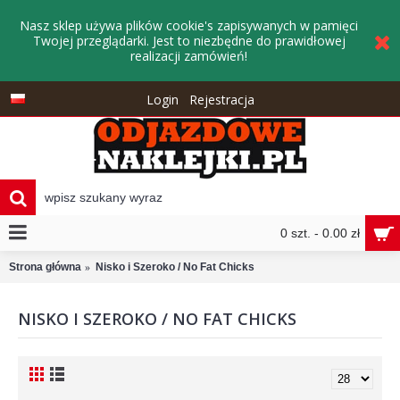
Nasz sklep używa plików cookie's zapisywanych w pamięci
Twojej przeglądarki. Jest to niezbędne do prawidłowej
realizacji zamówień!
Login
Rejestracja
0 szt. - 0.00 zł
Strona główna
Nisko i Szeroko / No Fat Chicks
NISKO I SZEROKO / NO FAT CHICKS