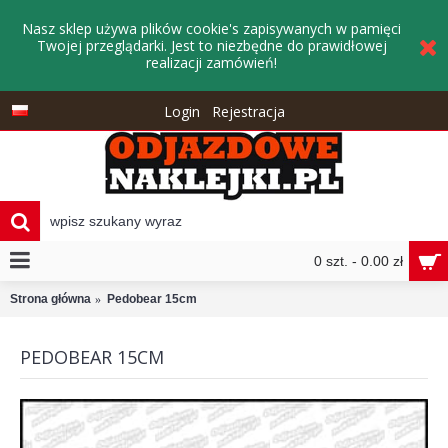
Nasz sklep używa plików cookie's zapisywanych w pamięci
Twojej przeglądarki. Jest to niezbędne do prawidłowej
realizacji zamówień!
Login
Rejestracja
0 szt. - 0.00 zł
Strona główna
Pedobear 15cm
PEDOBEAR 15CM