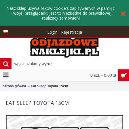
Nasz sklep używa plików cookie's zapisywanych w pamięci
Twojej przeglądarki. Jest to niezbędne do prawidłowej
realizacji zamówień!
Login
Rejestracja
0 szt. - 0.00 zł
Strona główna
Eat Sleep Toyota 15cm
EAT SLEEP TOYOTA 15CM