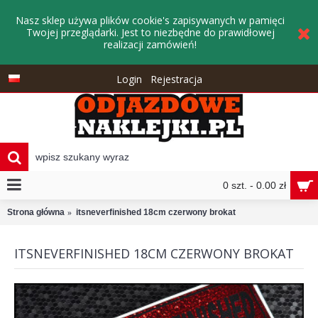
Nasz sklep używa plików cookie's zapisywanych w pamięci
Twojej przeglądarki. Jest to niezbędne do prawidłowej
realizacji zamówień!
Login
Rejestracja
0 szt. - 0.00 zł
Strona główna
itsneverfinished 18cm czerwony brokat
ITSNEVERFINISHED 18CM CZERWONY BROKAT