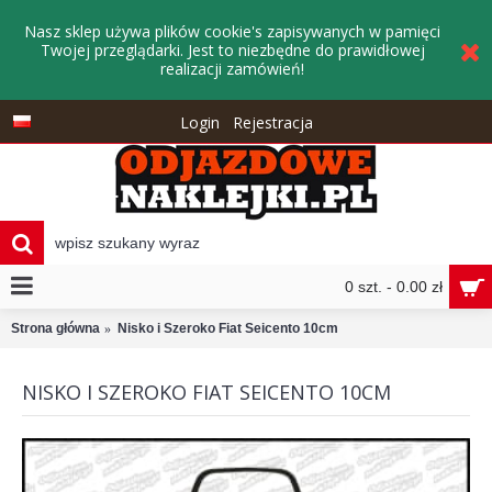
Nasz sklep używa plików cookie's zapisywanych w pamięci
Twojej przeglądarki. Jest to niezbędne do prawidłowej
realizacji zamówień!
Login
Rejestracja
0 szt. - 0.00 zł
Strona główna
Nisko i Szeroko Fiat Seicento 10cm
NISKO I SZEROKO FIAT SEICENTO 10CM