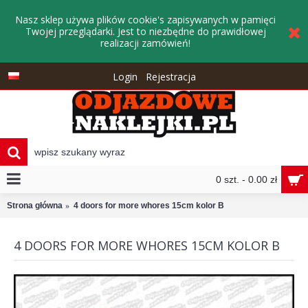
Nasz sklep używa plików cookie's zapisywanych w pamięci
Twojej przeglądarki. Jest to niezbędne do prawidłowej
realizacji zamówień!
Login
Rejestracja
0 szt. - 0.00 zł
Strona główna
4 doors for more whores 15cm kolor B
4 DOORS FOR MORE WHORES 15CM KOLOR B