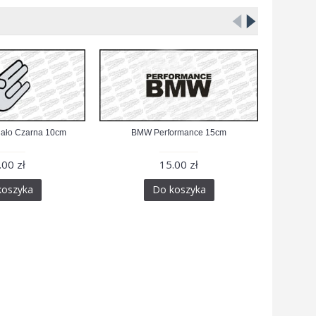
iało Czarna 10cm
BMW Performance 15cm
Albo
.00 zł
15.00 zł
koszyka
Do koszyka