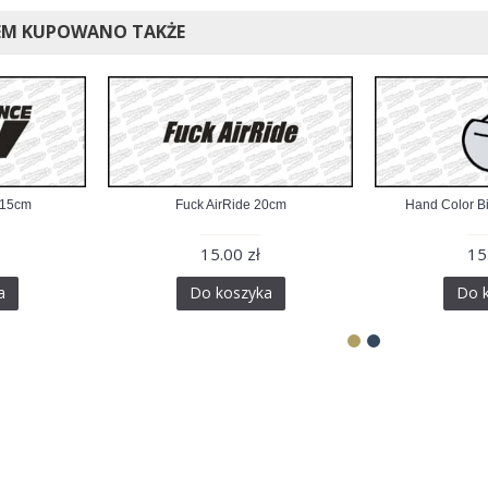
EM KUPOWANO TAKŻE
 15cm
Fuck AirRide 20cm
Hand Color B
15.00 zł
15
a
Do koszyka
Do 