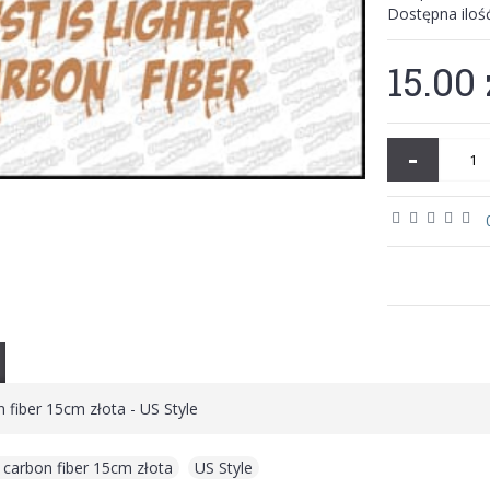
Dostępna iloś
15.00 
-
on fiber 15cm złota - US Style
er carbon fiber 15cm złota
,
US Style