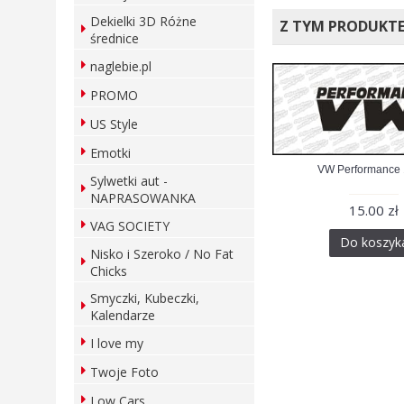
Dekielki 3D Różne
Z TYM PRODUKT
średnice
naglebie.pl
PROMO
US Style
Emotki
VW Performance
Sylwetki aut -
NAPRASOWANKA
15.00 zł
VAG SOCIETY
Do koszyk
Nisko i Szeroko / No Fat
Chicks
Smyczki, Kubeczki,
Kalendarze
I love my
Twoje Foto
Low Cars