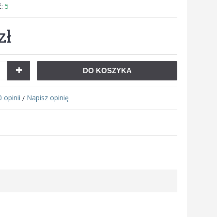
ć:
5
zł
+
DO KOSZYKA
0 opinii
Napisz opinię
/