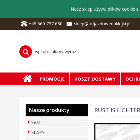
Nasz sklep używa plików cookie's 
+48 660 737 630
sklep@odjazdowenaklejki.pl
PROMOCJE
KOSZT DOSTAWY
OCHR
Nasze produkty
RUST IS LIGHTE
Seat
SLAPY