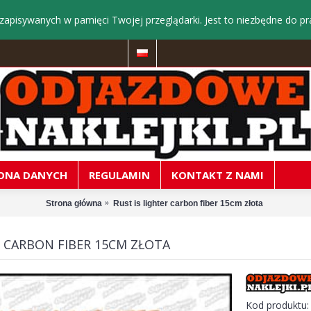
zapisywanych w pamięci Twojej przeglądarki. Jest to niezbędne do pr
ONA DANYCH
REGULAMIN
KONTAKT Z NAMI
Strona główna
Rust is lighter carbon fiber 15cm złota
R CARBON FIBER 15CM ZŁOTA
Kod produktu