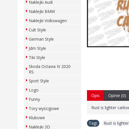
Naklejki Audi
Naklejki BMW
Naklejki Volkswagen
Cult Style
German Style
Jdm Style
Tiki Style
Skoda Octavia IV 2020
RS
Sport Style
Logo
Opis
Opinie (0)
Funny
Rust is lighter carb
Tory wyścigowe
Klubowe
Tagi:
Rust is light
Naklejki 3D