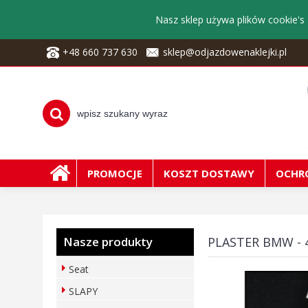
Nasz sklep używa plików cookie's 
+48 660 737 630
sklep@odjazdowenaklejki.pl
PROMOCJE
KOSZT DOSTAWY
OCHR
Nasze produkty
PLASTER BMW - 
Seat
SLAPY