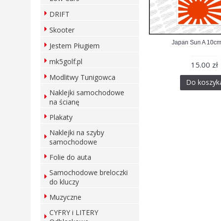
DRIFT
Skooter
Japan Sun A 10cm
Jestem Pługiem
mk5golf.pl
15.00 zł
Modlitwy Tunigowca
Do koszyk
Naklejki samochodowe
na ścianę
Plakaty
Naklejki na szyby
samochodowe
Folie do auta
Samochodowe breloczki
do kluczy
Muzyczne
CYFRY i LITERY