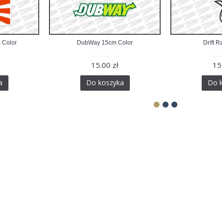
 Color
DubWay 15cm Color
Drift 
15.00 zł
15
a
Do koszyka
Do 