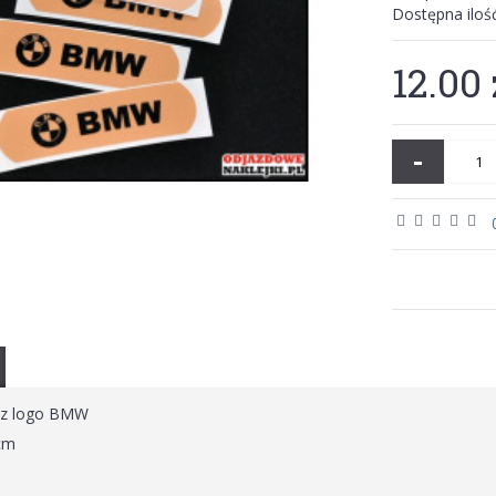
Dostępna iloś
12.00 
-
 z logo BMW
cm