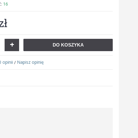
ć:
16
zł
+
DO KOSZYKA
0 opinii
Napisz opinię
/