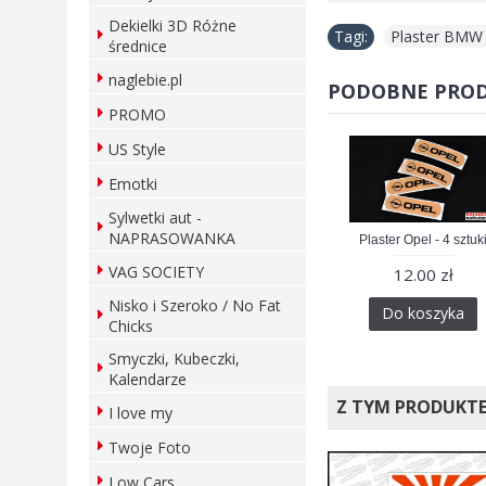
Dekielki 3D Różne
Tagi:
Plaster BMW -
średnice
naglebie.pl
PODOBNE PRO
PROMO
US Style
Emotki
Sylwetki aut -
NAPRASOWANKA
Plaster Audi - 4 sztuki
Plaster Opel - 4 sztuk
VAG SOCIETY
12.00 zł
12.00 zł
Nisko i Szeroko / No Fat
Do koszyka
Do koszyka
Chicks
Smyczki, Kubeczki,
Kalendarze
Z TYM PRODUKT
I love my
Twoje Foto
Low Cars