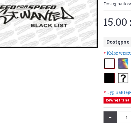
Dostępna iloś
15.00 
Dostępne 
Kolor wzor
Typ naklej
zewnętrzna
-