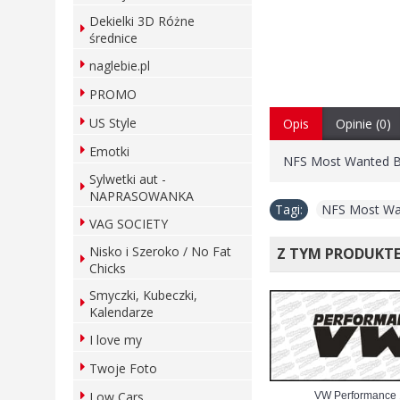
Dekielki 3D Różne
średnice
naglebie.pl
PROMO
US Style
Opis
Opinie (0)
Emotki
NFS Most Wanted 
Sylwetki aut -
NAPRASOWANKA
Tagi:
NFS Most W
VAG SOCIETY
Nisko i Szeroko / No Fat
Z TYM PRODUKT
Chicks
Smyczki, Kubeczki,
Kalendarze
I love my
Twoje Foto
Low Cars
VW Performance