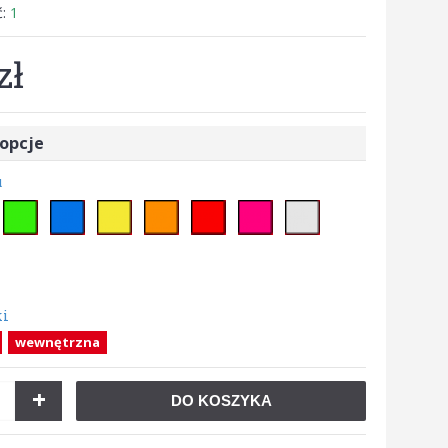
ć:
1
zł
opcje
u
ki
wewnętrzna
+
DO KOSZYKA