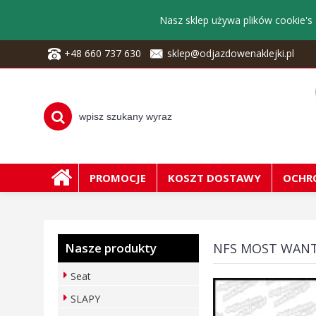
Nasz sklep używa plików cookie's 
+48 660 737 630
sklep@odjazdowenaklejki.pl
PROMOCJE
KOSZT DOSTAWY
OCHR
Nasze produkty
NFS MOST WAN
Seat
SLAPY