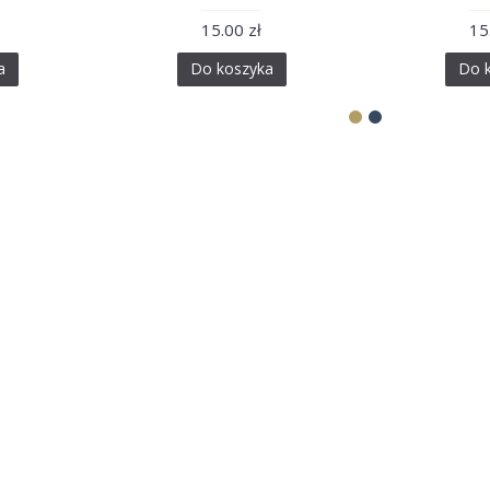
15.00 zł
15
a
Do koszyka
Do 