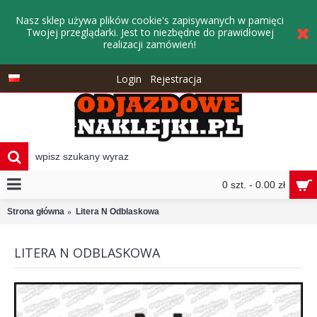
Nasz sklep używa plików cookie's zapisywanych w pamięci
Twojej przeglądarki. Jest to niezbędne do prawidłowej
realizacji zamówień!
Login
Rejestracja
0 szt. - 0.00 zł
Strona główna
Litera N Odblaskowa
LITERA N ODBLASKOWA