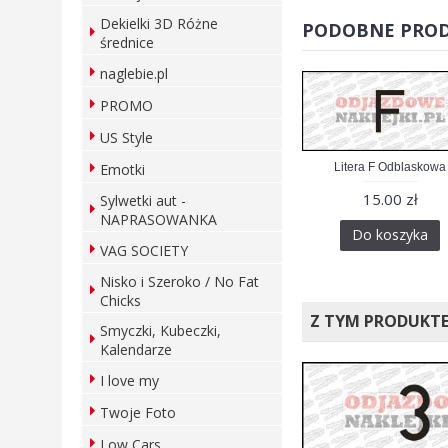
Dekielki 3D Różne
PODOBNE PRO
średnice
naglebie.pl
PROMO
US Style
Odblaskowa
Litera E Odblaskowa
Litera F Odblaskowa
Emotki
0 zł
15.00 zł
15.00 zł
Sylwetki aut -
NAPRASOWANKA
szyka
Do koszyka
Do koszyka
VAG SOCIETY
Nisko i Szeroko / No Fat
Chicks
Z TYM PRODUKT
Smyczki, Kubeczki,
Kalendarze
I love my
Twoje Foto
Low Cars