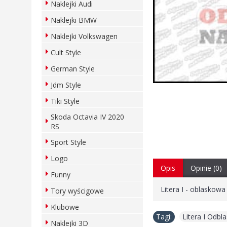
Naklejki Audi
Naklejki BMW
Naklejki Volkswagen
Cult Style
German Style
Jdm Style
Tiki Style
Skoda Octavia IV 2020
RS
Sport Style
Logo
Opis
Opinie (0)
Funny
Litera I - oblaskowa
Tory wyścigowe
Klubowe
Tagi:
Litera I Odb
Naklejki 3D