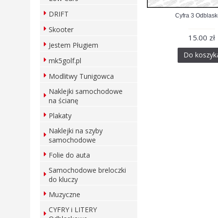
DRIFT
Cyfra 3 Odblas
Skooter
15.00 zł
Jestem Pługiem
Do koszyk
mk5golf.pl
Modlitwy Tunigowca
Naklejki samochodowe
na ścianę
Plakaty
Naklejki na szyby
samochodowe
Folie do auta
Samochodowe breloczki
do kluczy
Muzyczne
CYFRY i LITERY