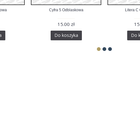
kowa
Cyfra 5 Odblaskowa
Litera C
15.00 zł
15
a
Do koszyka
Do 