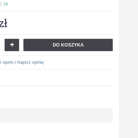
ć:
16
zł
+
DO KOSZYKA
0 opinii
Napisz opinię
/