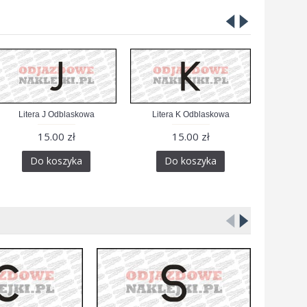
Litera J Odblaskowa
Litera K Odblaskowa
Liter
15.00 zł
15.00 zł
Do koszyka
Do koszyka
D