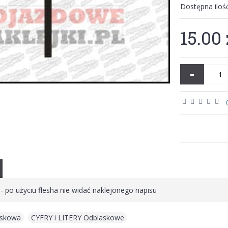
Dostępna iloś
15.00 
-
 - po użyciu flesha nie widać naklejonego napisu
laskowa
,
CYFRY i LITERY Odblaskowe