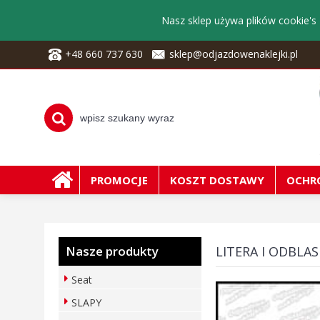
Nasz sklep używa plików cookie's 
+48 660 737 630
sklep@odjazdowenaklejki.pl
PROMOCJE
KOSZT DOSTAWY
OCHR
Nasze produkty
LITERA I ODBLA
Seat
SLAPY