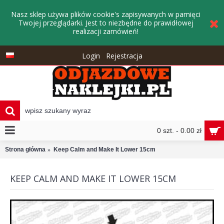
Nasz sklep używa plików cookie's zapisywanych w pamięci
Twojej przeglądarki. Jest to niezbędne do prawidłowej
realizacji zamówień!
Login
Rejestracja
0 szt. - 0.00 zł
Strona główna
Keep Calm and Make It Lower 15cm
KEEP CALM AND MAKE IT LOWER 15CM