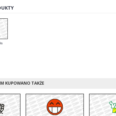
DUKTY
ła
EM KUPOWANO TAKŻE