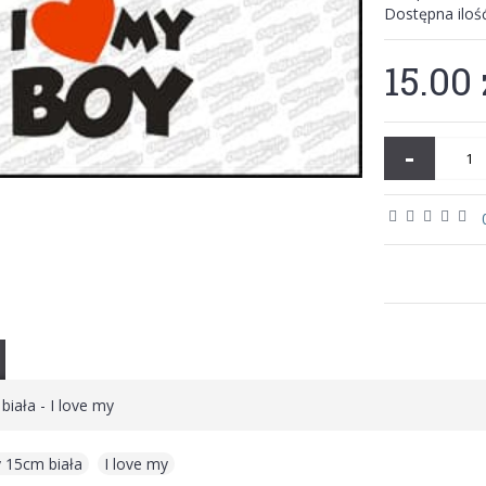
Dostępna iloś
15.00 
-
biała - I love my
y 15cm biała
,
I love my