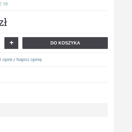
ć:
10
zł
+
DO KOSZYKA
0 opinii
Napisz opinię
/