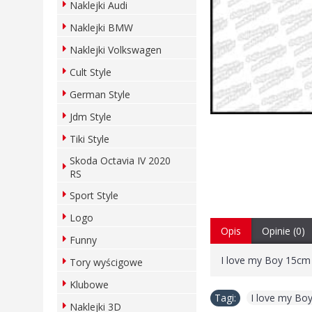
Naklejki Audi
Naklejki BMW
Naklejki Volkswagen
Cult Style
German Style
Jdm Style
Tiki Style
Skoda Octavia IV 2020
RS
Sport Style
Logo
Opis
Opinie (0)
Funny
I love my Boy 15cm 
Tory wyścigowe
Klubowe
Tagi:
I love my Bo
Naklejki 3D