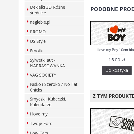
Dekielki 3D Różne
PODOBNE PRO
średnice
naglebie.pl
PROMO
US Style
I love my Boy 10cm bia
Emotki
15.00 zł
Sylwetki aut -
NAPRASOWANKA
Do koszyka
VAG SOCIETY
Nisko i Szeroko / No Fat
Chicks
Z TYM PRODUKT
Smyczki, Kubeczki,
Kalendarze
I love my
Twoje Foto
Low Cars