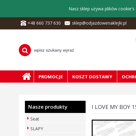
Nasz sklep używa plików cookie's 
+48 660 737 630
sklep@odjazdowenaklejki.pl
PROMOCJE
KOSZT DOSTAWY
OCHR
Nasze produkty
I LOVE MY BOY 1
Seat
SLAPY