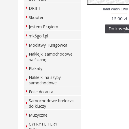
DRIFT
Hand Wash Only
Skooter
15.00 zł
Jestem Pługiem
Do koszyk
mk5golf.pl
Modlitwy Tunigowca
Naklejki samochodowe
na ścianę
Plakaty
Naklejki na szyby
samochodowe
Folie do auta
Samochodowe breloczki
do kluczy
Muzyczne
CYFRY i LITERY