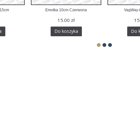
 15cm
Emotka 10cm Czerwona
VagWay A
15.00 zł
15
a
Do koszyka
Do 