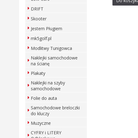
Do koszyk
DRIFT
Skooter
Jestem Pługiem
mk5golf.pl
Modlitwy Tunigowca
Naklejki samochodowe
na ścianę
Plakaty
Naklejki na szyby
samochodowe
Folie do auta
Samochodowe breloczki
do kluczy
Muzyczne
CYFRY i LITERY