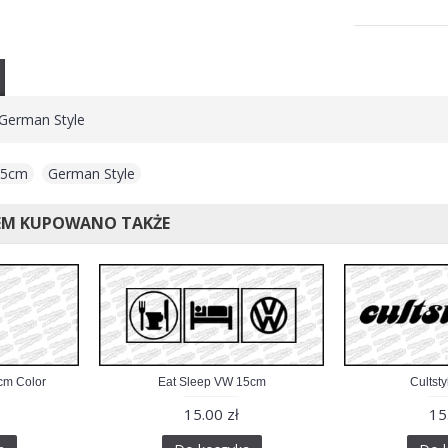
 German Style
 15cm
,
German Style
EM KUPOWANO TAKŻE
cm Color
Eat Sleep VW 15cm
Cultst
15.00 zł
15