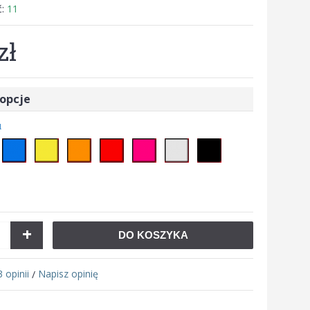
ć:
11
zł
opcje
u
+
DO KOSZYKA
3 opinii
Napisz opinię
/