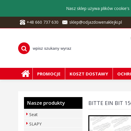
Nasz sklep używa plików cookie's 
+48 660 737 630
sklep@odjazdowenaklejki.pl
PROMOCJE
KOSZT DOSTAWY
OCHR
Nasze produkty
BITTE EIN BIT 1
Seat
SLAPY