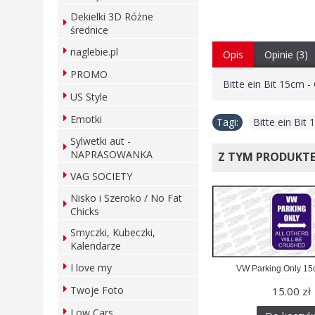
Dekielki 3D Różne
średnice
naglebie.pl
Opis
Opinie (3)
PROMO
Bitte ein Bit 15cm -
US Style
Emotki
Tagi:
Bitte ein Bit
Sylwetki aut -
NAPRASOWANKA
Z TYM PRODUKT
VAG SOCIETY
Nisko i Szeroko / No Fat
Chicks
Smyczki, Kubeczki,
Kalendarze
I love my
VW Parking Only 15
Twoje Foto
15.00 zł
Low Cars