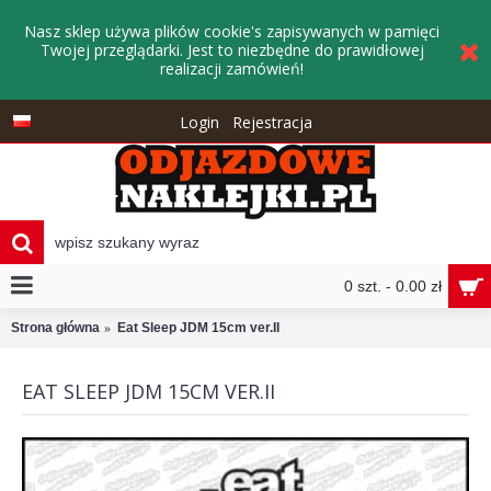
Nasz sklep używa plików cookie's zapisywanych w pamięci
Twojej przeglądarki. Jest to niezbędne do prawidłowej
realizacji zamówień!
Login
Rejestracja
0 szt. - 0.00 zł
Strona główna
Eat Sleep JDM 15cm ver.II
EAT SLEEP JDM 15CM VER.II