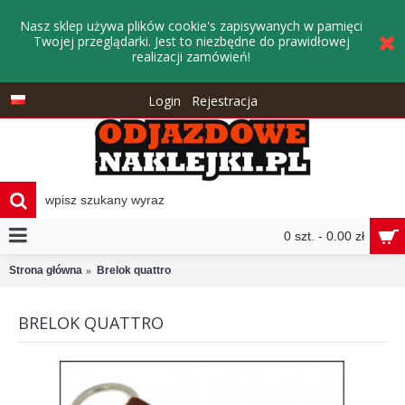
Nasz sklep używa plików cookie's zapisywanych w pamięci
Twojej przeglądarki. Jest to niezbędne do prawidłowej
realizacji zamówień!
Login
Rejestracja
0 szt. - 0.00 zł
Strona główna
Brelok quattro
BRELOK QUATTRO