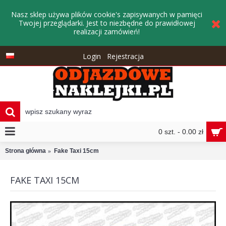
Nasz sklep używa plików cookie's zapisywanych w pamięci
Twojej przeglądarki. Jest to niezbędne do prawidłowej
realizacji zamówień!
Login
Rejestracja
0 szt. - 0.00 zł
Strona główna
Fake Taxi 15cm
FAKE TAXI 15CM