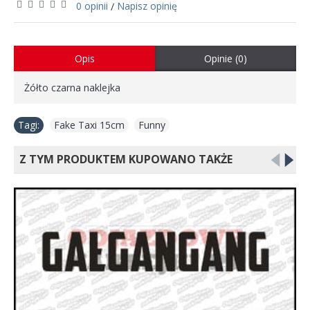
0 opinii
Napisz opinię
/
Opis
Opinie (0)
Żółto czarna naklejka
Tagi:
Fake Taxi 15cm
,
Funny
Z TYM PRODUKTEM KUPOWANO TAKŻE