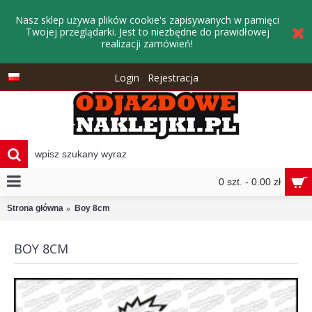
Nasz sklep używa plików cookie's zapisywanych w pamięci
Twojej przeglądarki. Jest to niezbędne do prawidłowej
realizacji zamówień!
Login
Rejestracja
0 szt. - 0.00 zł
Strona główna
Boy 8cm
BOY 8CM