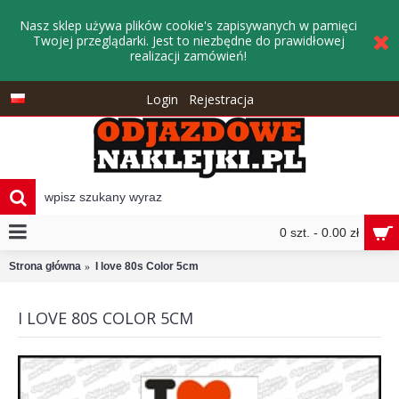
Nasz sklep używa plików cookie's zapisywanych w pamięci
Twojej przeglądarki. Jest to niezbędne do prawidłowej
realizacji zamówień!
Login
Rejestracja
0 szt. - 0.00 zł
Strona główna
I love 80s Color 5cm
I LOVE 80S COLOR 5CM