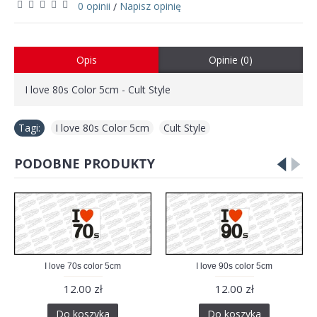
0 opinii
Napisz opinię
/
Opis
Opinie (0)
I love 80s Color 5cm - Cult Style
Tagi:
I love 80s Color 5cm
,
Cult Style
PODOBNE PRODUKTY
I love 70s color 5cm
I love 90s color 5cm
12.00 zł
12.00 zł
Do koszyka
Do koszyka