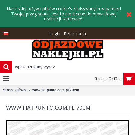
Nasz sklep używa plików cookie's zapisywanych w pamięci
Twojej przeglądarki. Jest to niezbędne do prawidłowej
realizacji zamówień!
Login
Rejestracja
0 szt. - 0.00 zł
Strona główna
www.fiatpunto.com.pl 70cm
WWW.FIATPUNTO.COM.PL 70CM