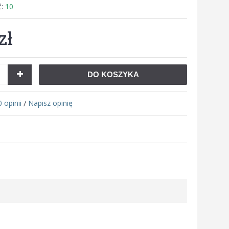
ć:
10
zł
+
DO KOSZYKA
0 opinii
Napisz opinię
/