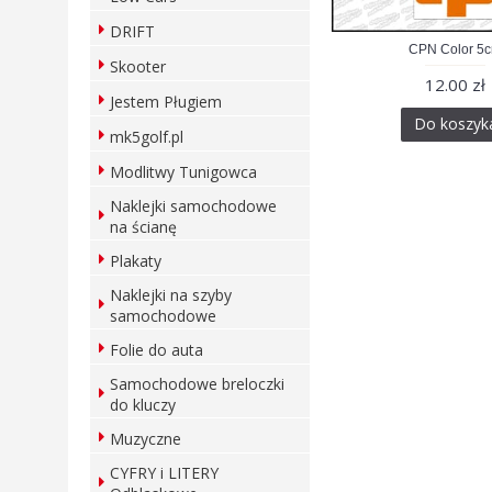
DRIFT
CPN Color 5
Skooter
12.00 zł
Jestem Pługiem
Do koszyk
mk5golf.pl
Modlitwy Tunigowca
Naklejki samochodowe
na ścianę
Plakaty
Naklejki na szyby
samochodowe
Folie do auta
Samochodowe breloczki
do kluczy
Muzyczne
CYFRY i LITERY