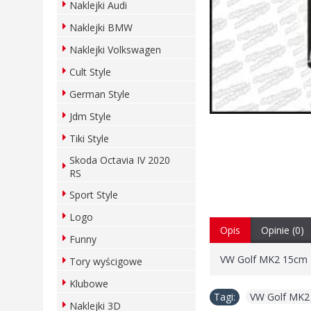
Naklejki Audi
Naklejki BMW
Naklejki Volkswagen
Cult Style
German Style
Jdm Style
Tiki Style
Skoda Octavia IV 2020
RS
Sport Style
Logo
Opis
Opinie (0)
Funny
VW Golf MK2 15cm 
Tory wyścigowe
Klubowe
Tagi:
VW Golf MK2
Naklejki 3D