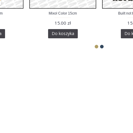
cm
Mixol Color 15cm
Built no
15.00 zł
15
a
Do koszyka
Do 