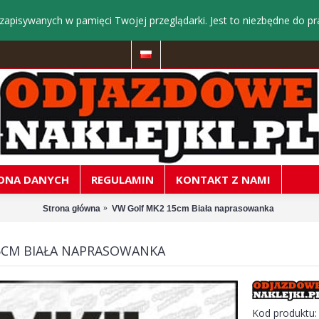
zapisywanych w pamięci Twojej przeglądarki. Jest to niezbędne do pr
ONA DANYCH
REGULAMIN
KONTAKT Z NAMI
Strona główna
VW Golf MK2 15cm Biała naprasowanka
5CM BIAŁA NAPRASOWANKA
Kod produktu