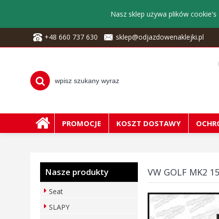
Nasz sklep używa plików cookie's 
+48 660 737 630
sklep@odjazdowenaklejki.pl
PROMOCJE
KOSZT DOSTAWY
OCHR
Nasze produkty
VW GOLF MK2 1
Seat
SLAPY