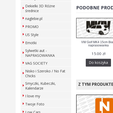
Dekielki 3D Różne
PODOBNE PRO
średnice
naglebie.pl
PROMO
US Style
VW Golf MK4 15cm Bia
Emotki
naprasowanka
Sylwetki aut -
15.00 zł
NAPRASOWANKA
Do koszyka
VAG SOCIETY
Nisko i Szeroko / No Fat
Chicks
Smyczki, Kubeczki,
Z TYM PRODUKT
Kalendarze
I love my
Twoje Foto
Low Cars