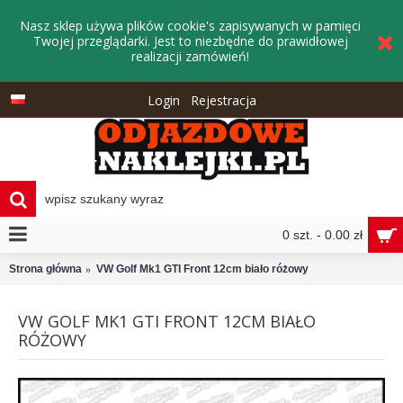
Nasz sklep używa plików cookie's zapisywanych w pamięci
Twojej przeglądarki. Jest to niezbędne do prawidłowej
realizacji zamówień!
Login
Rejestracja
0 szt. - 0.00 zł
Strona główna
VW Golf Mk1 GTI Front 12cm biało różowy
VW GOLF MK1 GTI FRONT 12CM BIAŁO
RÓŻOWY