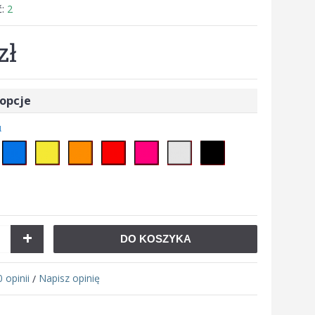
ć:
2
zł
opcje
u
+
DO KOSZYKA
0 opinii
Napisz opinię
/