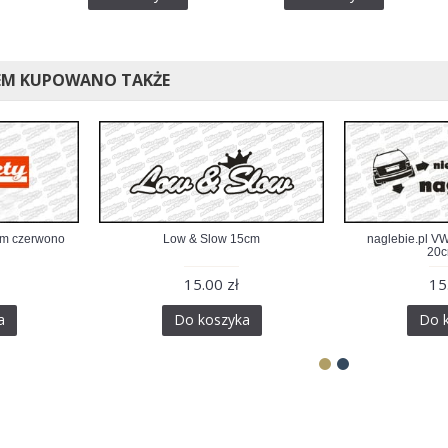
EM KUPOWANO TAKŻE
cm czerwono
Low & Slow 15cm
naglebie.pl V
20c
15.00 zł
15
a
Do koszyka
Do 