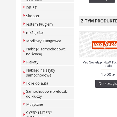
DRIFT
Skooter
Z TYM PRODUKT
Jestem Pługiem
mk5golf.pl
Modlitwy Tunigowca
Naklejki samochodowe
na ścianę
Plakaty
Vag Society.pl NEW 15
biała
Naklejki na szyby
15.00 zł
samochodowe
Folie do auta
Do koszyk
Samochodowe breloczki
do kluczy
Muzyczne
CYFRY i LITERY