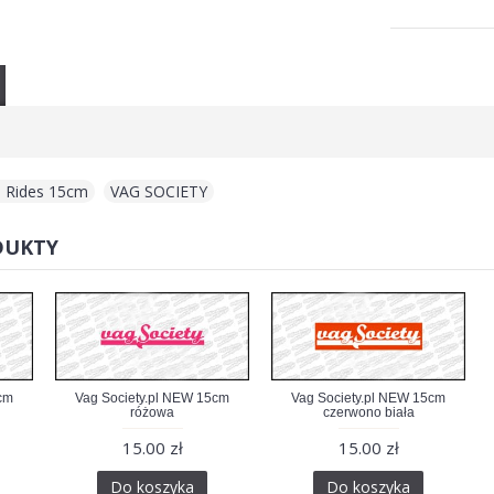
l Rides 15cm
,
VAG SOCIETY
DUKTY
cm
Vag Society.pl NEW 15cm
Vag Society.pl NEW 15cm
różowa
czerwono biała
15.00 zł
15.00 zł
Do koszyka
Do koszyka