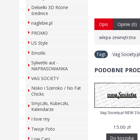
Dekielki 3D Różne
średnice
naglebie.pl
Opis
Opinie (0)
PROMO
wlepa zewnętrzna
US Style
Emotki
Tagi:
Vag Society.p
Sylwetki aut -
NAPRASOWANKA
PODOBNE PRO
VAG SOCIETY
Nisko i Szeroko / No Fat
Chicks
Smyczki, Kubeczki,
Kalendarze
Vag Society.pl NEW 15
I love my
15.00 zł
Twoje Foto
Do koszyka
Low Cars