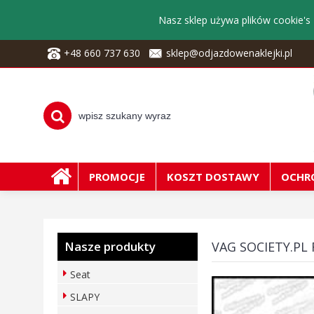
Nasz sklep używa plików cookie's 
+48 660 737 630
sklep@odjazdowenaklejki.pl
PROMOCJE
KOSZT DOSTAWY
OCHR
Nasze produkty
VAG SOCIETY.PL 
Seat
SLAPY