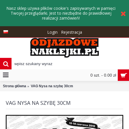
Nasz sklep używa plików cookie's zapisywanych w pamięci
Twojej przeglądarki. Jest to niezbędne do prawidłowej
realizacji zamówień!
Login
Rejestracja
0 szt. - 0.00 zł
Strona główna
VAG Nysa na szybę 30cm
VAG NYSA NA SZYBĘ 30CM