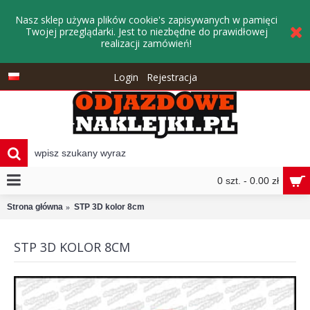
Nasz sklep używa plików cookie's zapisywanych w pamięci
Twojej przeglądarki. Jest to niezbędne do prawidłowej
realizacji zamówień!
Login
Rejestracja
0 szt. - 0.00 zł
Strona główna
STP 3D kolor 8cm
STP 3D KOLOR 8CM