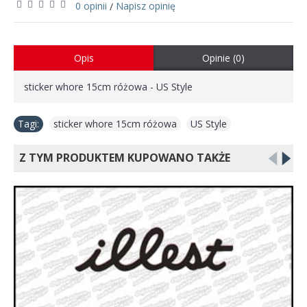
0 opinii
Napisz opinię
/
Opis
Opinie (0)
sticker whore 15cm różowa - US Style
Tagi:
sticker whore 15cm różowa
,
US Style
Z TYM PRODUKTEM KUPOWANO TAKŻE