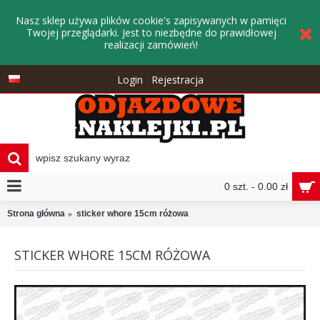
Nasz sklep używa plików cookie's zapisywanych w pamięci
Twojej przeglądarki. Jest to niezbędne do prawidłowej
realizacji zamówień!
Login
Rejestracja
0 szt. - 0.00 zł
Strona główna
sticker whore 15cm różowa
STICKER WHORE 15CM RÓŻOWA