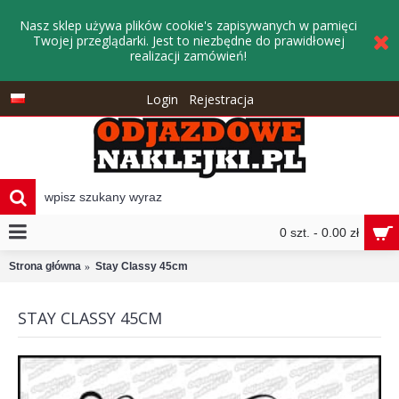
Nasz sklep używa plików cookie's zapisywanych w pamięci
Twojej przeglądarki. Jest to niezbędne do prawidłowej
realizacji zamówień!
Login
Rejestracja
0 szt. - 0.00 zł
Strona główna
Stay Classy 45cm
STAY CLASSY 45CM