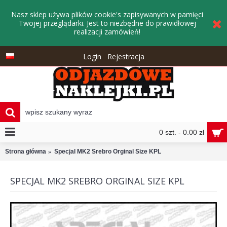
Nasz sklep używa plików cookie's zapisywanych w pamięci
Twojej przeglądarki. Jest to niezbędne do prawidłowej
realizacji zamówień!
Login
Rejestracja
0 szt. - 0.00 zł
Strona główna
Specjal MK2 Srebro Orginal Size KPL
SPECJAL MK2 SREBRO ORGINAL SIZE KPL