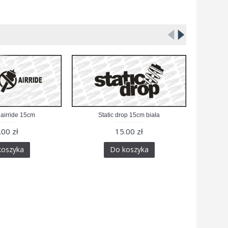
 airride 15cm
Static drop 15cm biała
Stay
.00 zł
15.00 zł
koszyka
Do koszyka