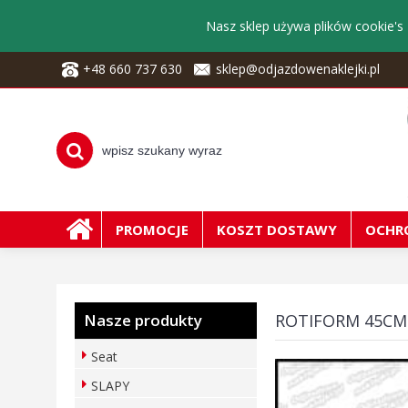
Nasz sklep używa plików cookie's 
+48 660 737 630
sklep@odjazdowenaklejki.pl
PROMOCJE
KOSZT DOSTAWY
OCHR
Nasze produkty
ROTIFORM 45CM
Seat
SLAPY