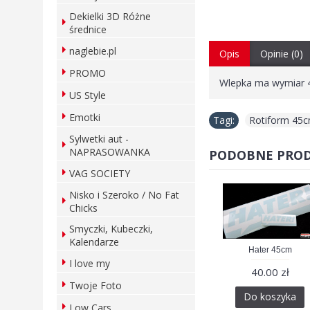
Dekielki 3D Różne
średnice
naglebie.pl
Opis
Opinie (0)
PROMO
Wlepka ma wymiar 4
US Style
Emotki
Tagi:
Rotiform 45
Sylwetki aut -
NAPRASOWANKA
PODOBNE PRO
VAG SOCIETY
Nisko i Szeroko / No Fat
Chicks
Smyczki, Kubeczki,
Kalendarze
Hater 45cm
I love my
40.00 zł
Twoje Foto
Do koszyka
Low Cars