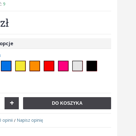
ć:
9
zł
opcje
u
+
DO KOSZYKA
0 opinii
Napisz opinię
/