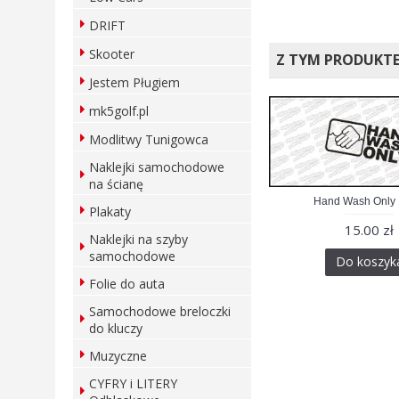
DRIFT
Skooter
Z TYM PRODUKT
Jestem Pługiem
mk5golf.pl
Modlitwy Tunigowca
Naklejki samochodowe
na ścianę
Hand Wash Only
Plakaty
15.00 zł
Naklejki na szyby
samochodowe
Do koszyk
Folie do auta
Samochodowe breloczki
do kluczy
Muzyczne
CYFRY i LITERY