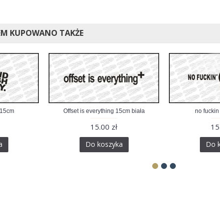
EM KUPOWANO TAKŻE
 15cm
Offset is everything 15cm biała
no fuckin
15.00 zł
15
a
Do koszyka
Do 