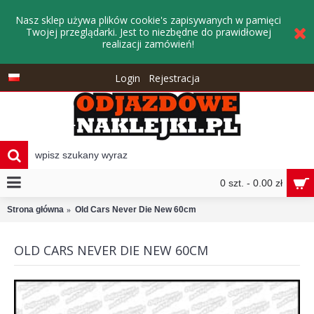
Nasz sklep używa plików cookie's zapisywanych w pamięci
Twojej przeglądarki. Jest to niezbędne do prawidłowej
realizacji zamówień!
Login
Rejestracja
0 szt. - 0.00 zł
Strona główna
Old Cars Never Die New 60cm
OLD CARS NEVER DIE NEW 60CM