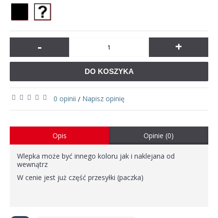
-
+
DO KOSZYKA
0 opinii
Napisz opinię
/
Opis
Opinie (0)
Wlepka może być innego koloru jak i naklejana od
wewnątrz
W cenie jest już część przesyłki (paczka)