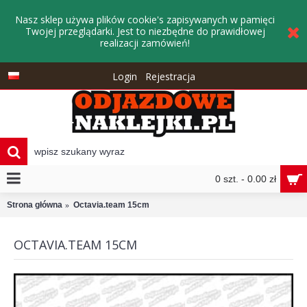
Nasz sklep używa plików cookie's zapisywanych w pamięci
Twojej przeglądarki. Jest to niezbędne do prawidłowej
realizacji zamówień!
Login
Rejestracja
0 szt. - 0.00 zł
Strona główna
Octavia.team 15cm
OCTAVIA.TEAM 15CM