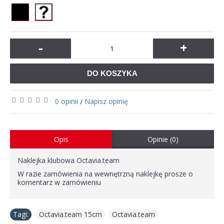
-
+
DO KOSZYKA
0 opinii
Napisz opinię
/
Opis
Opinie (0)
Naklejka klubowa Octavia.team
W razie zamówienia na wewnętrzną naklejkę prosze o
komentarz w zamówieniu
Tagi:
Octavia.team 15cm
,
Octavia.team