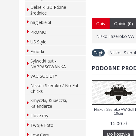
Dekielki 3D Różne
średnice
naglebie.pl
Opis
Opinie (0)
PROMO
Nisko i Szeroko VW 
US Style
Emotki
Tagi:
Nisko i Szer
Sylwetki aut -
NAPRASOWANKA
PODOBNE PRO
VAG SOCIETY
Nisko i Szeroko / No Fat
Chicks
Smyczki, Kubeczki,
Kalendarze
Nisko i Szeroko VW Golf
10cm
I love my
15.00 zł
Twoje Foto
Do koszyka
Low Cars