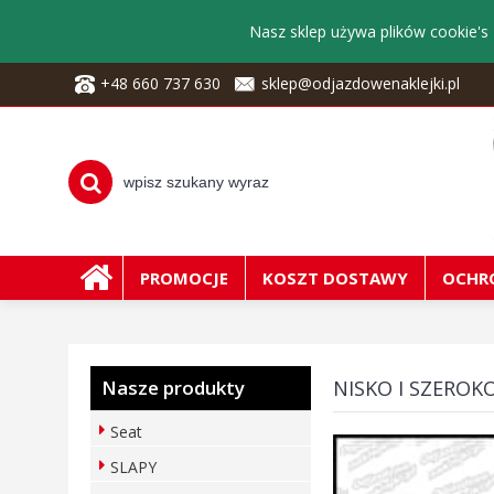
Nasz sklep używa plików cookie's 
+48 660 737 630
sklep@odjazdowenaklejki.pl
PROMOCJE
KOSZT DOSTAWY
OCHR
Nasze produkty
NISKO I SZEROK
Seat
SLAPY