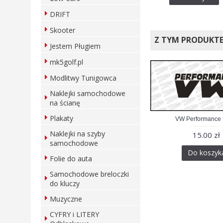
DRIFT
Skooter
Z TYM PRODUKT
Jestem Pługiem
mk5golf.pl
Modlitwy Tunigowca
Naklejki samochodowe
na ścianę
Plakaty
VW Performance
Naklejki na szyby
15.00 zł
samochodowe
Do koszyk
Folie do auta
Samochodowe breloczki
do kluczy
Muzyczne
CYFRY i LITERY