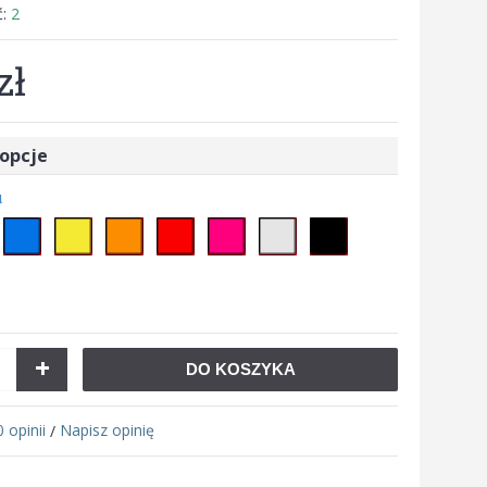
ć:
2
zł
opcje
u
+
DO KOSZYKA
0 opinii
Napisz opinię
/