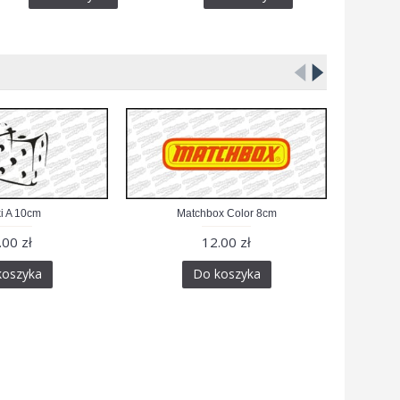
i A 10cm
Matchbox Color 8cm
Hib
.00 zł
12.00 zł
koszyka
Do koszyka