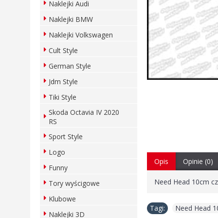
Naklejki Audi
Naklejki BMW
Naklejki Volkswagen
Cult Style
German Style
Jdm Style
Tiki Style
Skoda Octavia IV 2020
RS
Sport Style
Logo
Opis
Opinie (0)
Funny
Need Head 10cm cze
Tory wyścigowe
Klubowe
Tagi:
Need Head 1
Naklejki 3D