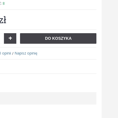
ć:
8
zł
+
DO KOSZYKA
0 opinii
Napisz opinię
/