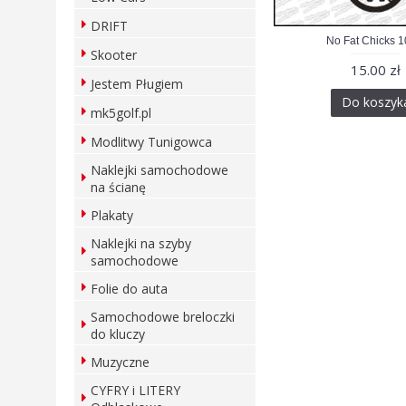
DRIFT
No Fat Chicks 
Skooter
15.00 zł
Jestem Pługiem
Do koszyk
mk5golf.pl
Modlitwy Tunigowca
Naklejki samochodowe
na ścianę
Plakaty
Naklejki na szyby
samochodowe
Folie do auta
Samochodowe breloczki
do kluczy
Muzyczne
CYFRY i LITERY