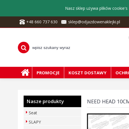
Nasz sklep używa plików cookie's 
+48 660 737 630
sklep@odjazdowenaklejki.pl
PROMOCJE
KOSZT DOSTAWY
OCHR
Nasze produkty
NEED HEAD 10C
Seat
SLAPY