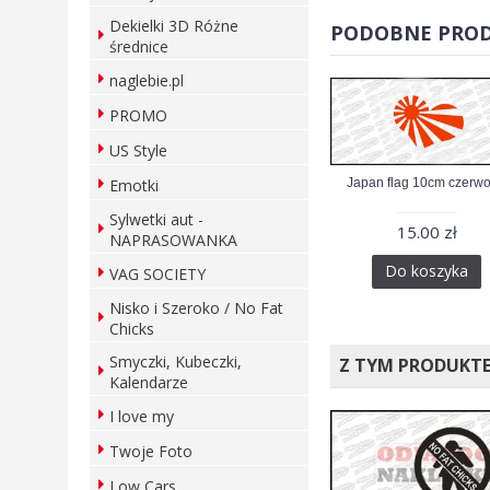
Dekielki 3D Różne
PODOBNE PRO
średnice
naglebie.pl
PROMO
US Style
Japan flag 10cm czerw
Emotki
Sylwetki aut -
15.00 zł
NAPRASOWANKA
Do koszyka
VAG SOCIETY
Nisko i Szeroko / No Fat
Chicks
Smyczki, Kubeczki,
Z TYM PRODUKT
Kalendarze
I love my
Twoje Foto
Low Cars