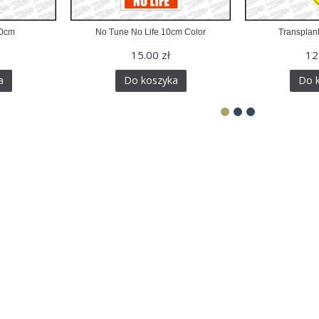
10cm
No Tune No Life 10cm Color
Transplan
15.00 zł
12
a
Do koszyka
Do 