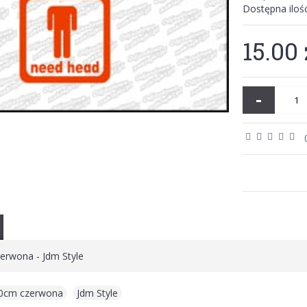
Dostępna iloś
15.00 
-
rwona - Jdm Style
0cm czerwona
,
Jdm Style