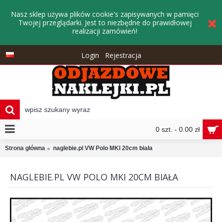
Nasz sklep używa plików cookie's zapisywanych w pamięci
Twojej przeglądarki. Jest to niezbędne do prawidłowej
realizacji zamówień!
Login
Rejestracja
0 szt. - 0.00 zł
Strona główna
naglebie.pl VW Polo MKI 20cm biała
NAGLEBIE.PL VW POLO MKI 20CM BIAŁA