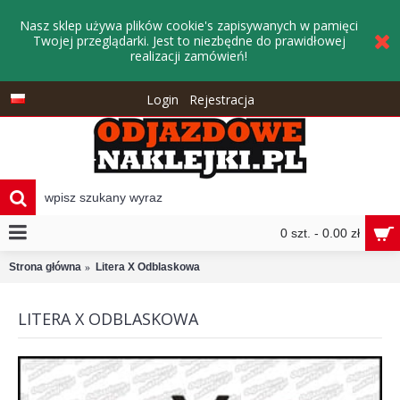
Nasz sklep używa plików cookie's zapisywanych w pamięci
Twojej przeglądarki. Jest to niezbędne do prawidłowej
realizacji zamówień!
Login
Rejestracja
0 szt. - 0.00 zł
Strona główna
Litera X Odblaskowa
LITERA X ODBLASKOWA