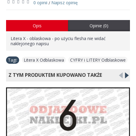
0 opinii
Napisz opinię
/
Opis
Opinie (0)
Litera X - oblaskowa - po użyciu flesha nie widać
naklejonego napisu
Tagi:
Litera X Odblaskowa
,
CYFRY i LITERY Odblaskowe
Z TYM PRODUKTEM KUPOWANO TAKŻE