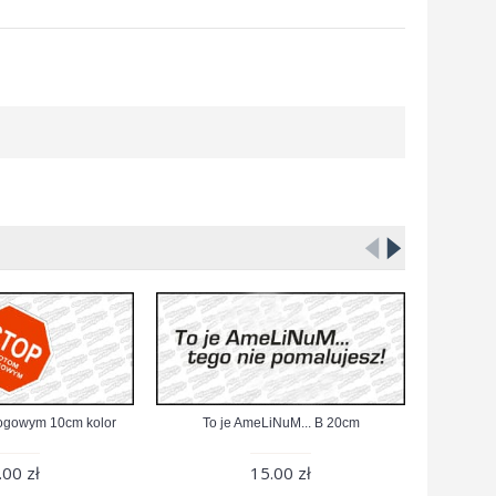
ogowym 10cm kolor
To je AmeLiNuM... B 20cm
Niemie
.00 zł
15.00 zł