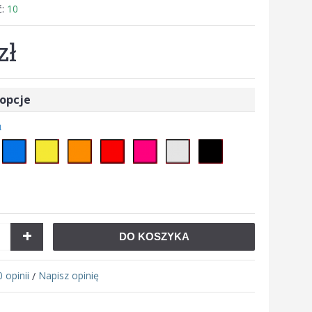
ć:
10
zł
opcje
u
+
DO KOSZYKA
0 opinii
Napisz opinię
/