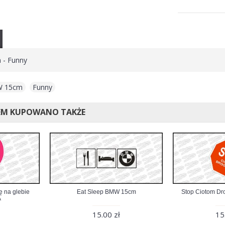
 - Funny
W 15cm
,
Funny
EM KUPOWANO TAKŻE
ę na glebie
Eat Sleep BMW 15cm
Stop Ciotom Dr
A
15.00 zł
15