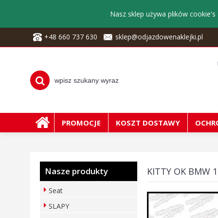
Nasz sklep używa plików cookie's 
+48 660 737 630
sklep@odjazdowenaklejki.pl
PROMOCJE
KOSZT DOSTAWY
OCHR
Nasze produkty
KITTY OK BMW 
Seat
SLAPY