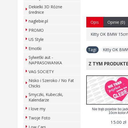
Dekielki 3D Różne
średnice
naglebie.pl
Opis
Opinie (0)
PROMO
Kitty OK BMW 15cm
US Style
Emotki
Tagi:
Kitty OK BM
Sylwetki aut -
NAPRASOWANKA
Z TYM PRODUKT
VAG SOCIETY
Nisko i Szeroko / No Fat
Chicks
Smyczki, Kubeczki,
Kalendarze
I love my
Nie trąb pojebie bo jad
10cm kolor 
Twoje Foto
15.00 zł
Low Cars