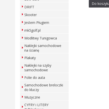
Do koszyk
DRIFT
Skooter
Jestem Pługiem
mk5golf.pl
Modlitwy Tunigowca
Naklejki samochodowe
na ścianę
Plakaty
Naklejki na szyby
samochodowe
Folie do auta
Samochodowe breloczki
do kluczy
Muzyczne
CYFRY i LITERY