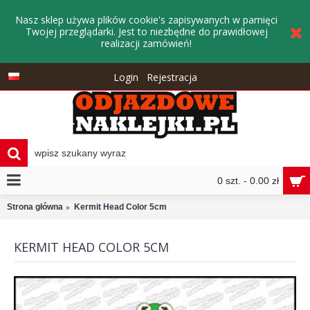
Nasz sklep używa plików cookie's zapisywanych w pamięci
Twojej przeglądarki. Jest to niezbędne do prawidłowej
realizacji zamówień!
Login
Rejestracja
0 szt. - 0.00 zł
Strona główna
Kermit Head Color 5cm
KERMIT HEAD COLOR 5CM