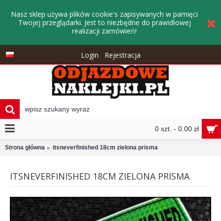
Nasz sklep używa plików cookie's zapisywanych w pamięci
Twojej przeglądarki. Jest to niezbędne do prawidłowej
realizacji zamówień!
Login
Rejestracja
0 szt. - 0.00 zł
Strona główna
itsneverfinished 18cm zielona prisma
ITSNEVERFINISHED 18CM ZIELONA PRISMA