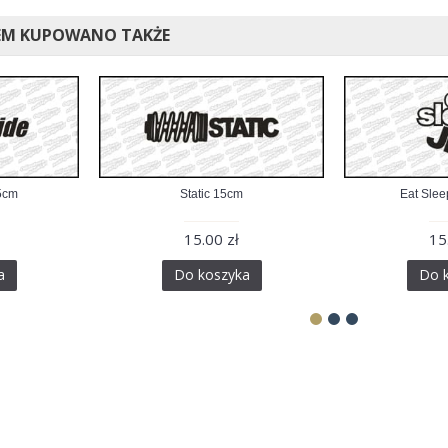
EM KUPOWANO TAKŻE
5cm
Static 15cm
Eat Sle
15.00 zł
15
a
Do koszyka
Do 