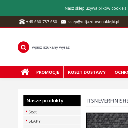
Nasz sklep używa plików cookie's 
+48 660 737 630
sklep@odjazdowenaklejki.pl
PROMOCJE
KOSZT DOSTAWY
OCHR
Nasze produkty
ITSNEVERFINIS
Seat
SLAPY