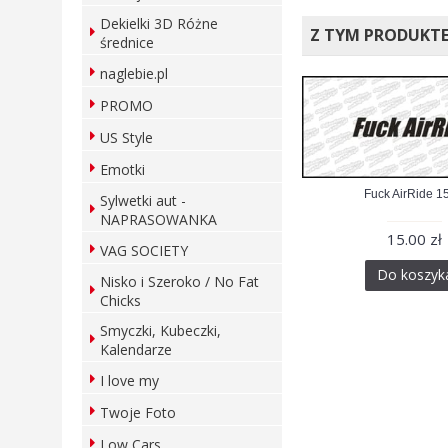
Dekielki 3D Różne
Z TYM PRODUKT
średnice
naglebie.pl
PROMO
US Style
Emotki
Fuck AirRide 1
Sylwetki aut -
NAPRASOWANKA
15.00 zł
VAG SOCIETY
Do koszyk
Nisko i Szeroko / No Fat
Chicks
Smyczki, Kubeczki,
Kalendarze
I love my
Twoje Foto
Low Cars