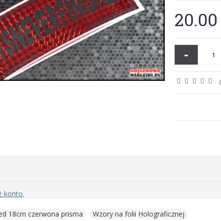
20.00 
-
ż konto
.
shed 18cm czerwona prisma
,
Wzory na folii Holograficznej