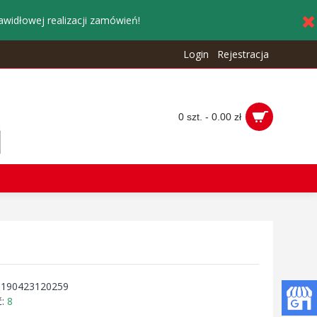
awidłowej realizacji zamówień!
Login
Rejestracja
0 szt. - 0.00 zł
:
190423120259
ć:
8