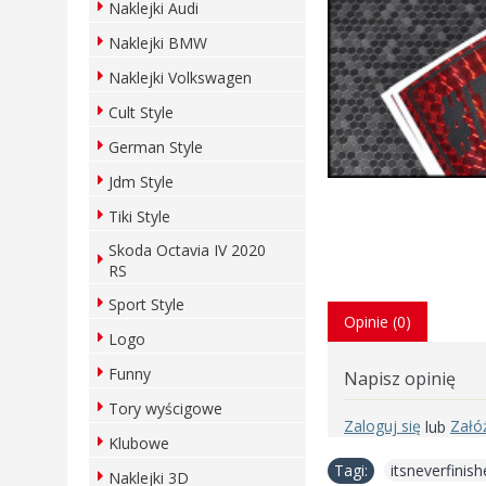
Naklejki Audi
Naklejki BMW
Naklejki Volkswagen
Cult Style
German Style
Jdm Style
Tiki Style
Skoda Octavia IV 2020
RS
Sport Style
Opinie (0)
Logo
Funny
Napisz opinię
Tory wyścigowe
Zaloguj się
Załó
lub
Klubowe
Tagi:
itsneverfini
Naklejki 3D