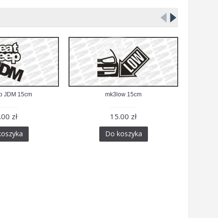
ep JDM 15cm
mk3low 15cm
G
.00 zł
15.00 zł
koszyka
Do koszyka