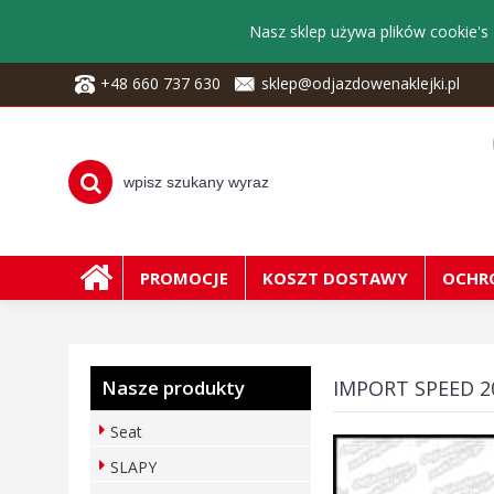
Nasz sklep używa plików cookie's 
+48 660 737 630
sklep@odjazdowenaklejki.pl
PROMOCJE
KOSZT DOSTAWY
OCHR
Nasze produkty
IMPORT SPEED 
Seat
SLAPY