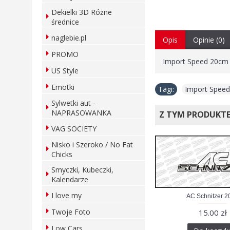
Dekielki 3D Różne
średnice
naglebie.pl
Opis
Opinie (0)
PROMO
Import Speed 20cm
US Style
Emotki
Tagi:
Import Spee
Sylwetki aut -
NAPRASOWANKA
Z TYM PRODUKT
VAG SOCIETY
Nisko i Szeroko / No Fat
Chicks
Smyczki, Kubeczki,
Kalendarze
I love my
AC Schnitzer 
Twoje Foto
15.00 zł
Low Cars