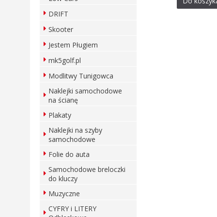
Do koszyk
DRIFT
Skooter
Jestem Pługiem
mk5golf.pl
Modlitwy Tunigowca
Naklejki samochodowe
na ścianę
Plakaty
Naklejki na szyby
samochodowe
Folie do auta
Samochodowe breloczki
do kluczy
Muzyczne
CYFRY i LITERY