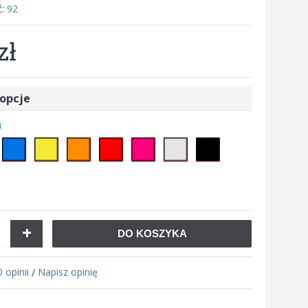
ć:
92
zł
opcje
u
+
DO KOSZYKA
0 opinii
Napisz opinię
/