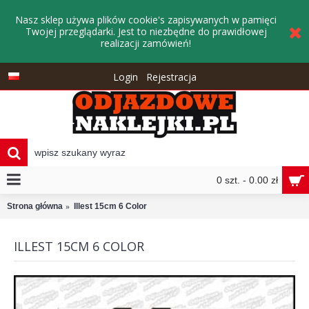
Nasz sklep używa plików cookie's zapisywanych w pamięci
Twojej przeglądarki. Jest to niezbędne do prawidłowej
realizacji zamówień!
Login
Rejestracja
0 szt. - 0.00 zł
Strona główna
Illest 15cm 6 Color
ILLEST 15CM 6 COLOR