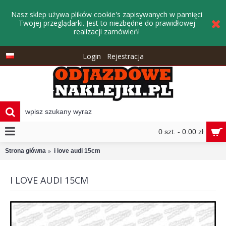
Nasz sklep używa plików cookie's zapisywanych w pamięci
Twojej przeglądarki. Jest to niezbędne do prawidłowej
realizacji zamówień!
Login
Rejestracja
0 szt. - 0.00 zł
Strona główna
i love audi 15cm
I LOVE AUDI 15CM