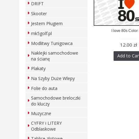
DRIFT
Skooter
Jestem Pługiem
I love 80s Color
mk5golf.pl
Modlitwy Tunigowca
12.00 zł
Naklejki samochodowe
Add to Car
na ścianę
Plakaty
Na Szyby Duże Wlepy
Folie do auta
Samochodowe breloczki
do kluczy
Muzyczne
CYFRY i LITERY
Odblaskowe
Tablice zlotowe