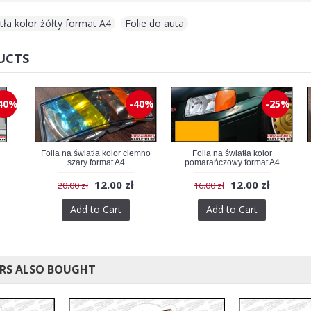
tła kolor żółty format A4
,
Folie do auta
UCTS
40%
-40%
-25%
Folia na światła kolor ciemno
Folia na światła kolor
szary format A4
pomarańczowy format A4
12.00 zł
12.00 zł
20.00 zł
16.00 zł
Add to Cart
Add to Cart
RS ALSO BOUGHT