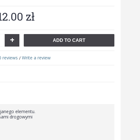
12.00 zł
+
ADD TO CART
0 reviews
Write a review
/
ejanego elementu.
pisami drogowymi