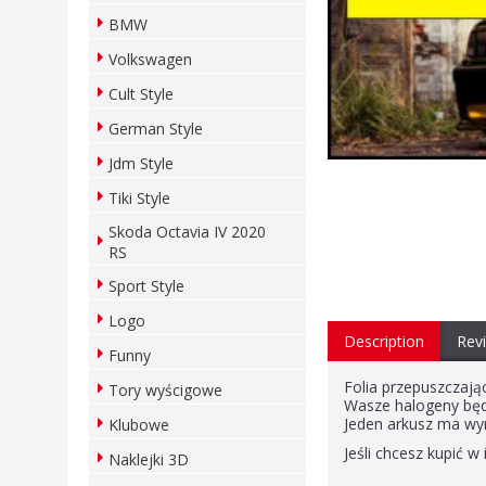
BMW
Volkswagen
Cult Style
German Style
Jdm Style
Tiki Style
Skoda Octavia IV 2020
RS
Sport Style
Logo
Description
Revi
Funny
Folia przepuszczają
Tory wyścigowe
Wasze halogeny będą
Jeden arkusz ma wy
Klubowe
Jeśli chcesz kupić 
Naklejki 3D