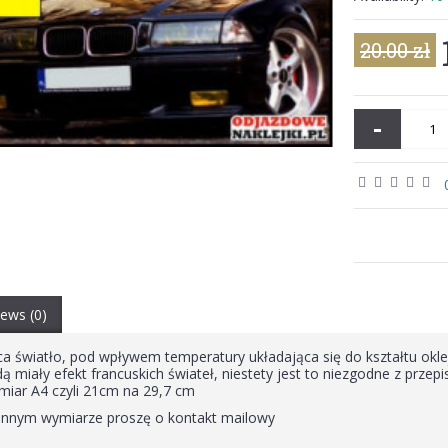
20.00 zł
-
ews (0)
ca światło, pod wpływem temperatury układająca się do kształtu okl
 miały efekt francuskich świateł, niestety jest to niezgodne z prze
miar A4 czyli 21cm na 29,7 cm
w innym wymiarze proszę o kontakt mailowy