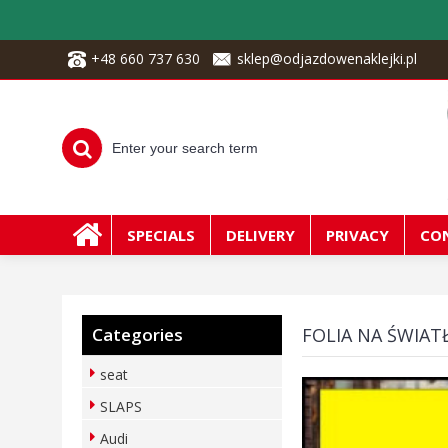
+48 660 737 630
sklep@odjazdowenaklejki.pl
SPECIALS
DELIVERY
PRIVACY
CO
Categories
FOLIA NA ŚWIAT
seat
SLAPS
Audi