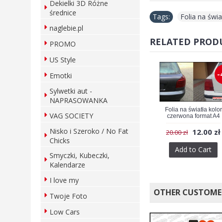
Dekielki 3D Różne
średnice
Tags:
Folia na świa
naglebie.pl
RELATED PROD
PROMO
US Style
-
Emotki
Sylwetki aut -
NAPRASOWANKA
Folia na światła kolor
VAG SOCIETY
czerwona format A4
Nisko i Szeroko / No Fat
12.00 zł
20.00 zł
Chicks
Add to Cart
Smyczki, Kubeczki,
Kalendarze
I love my
OTHER CUSTOME
Twoje Foto
Low Cars