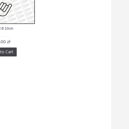
 B 10cm
.00 zł
to Cart