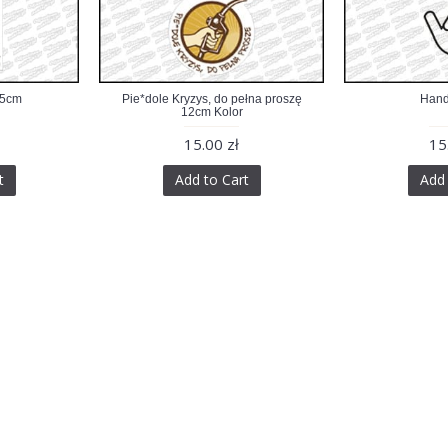
 5cm
Pie*dole Kryzys, do pełna proszę
Hand
12cm Kolor
15.00 zł
15
t
Add to Cart
Add 