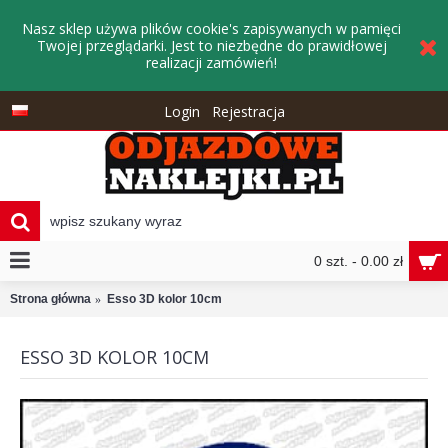
Nasz sklep używa plików cookie's zapisywanych w pamięci
Twojej przeglądarki. Jest to niezbędne do prawidłowej
realizacji zamówień!
Login
Rejestracja
0 szt. - 0.00 zł
Strona główna
Esso 3D kolor 10cm
ESSO 3D KOLOR 10CM