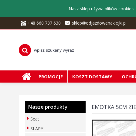
Nasz sklep używa plików cookie's 
+48 660 737 630
sklep@odjazdowenaklejki.pl
PROMOCJE
KOSZT DOSTAWY
OCHR
Nasze produkty
EMOTKA 5CM ZI
Seat
SLAPY