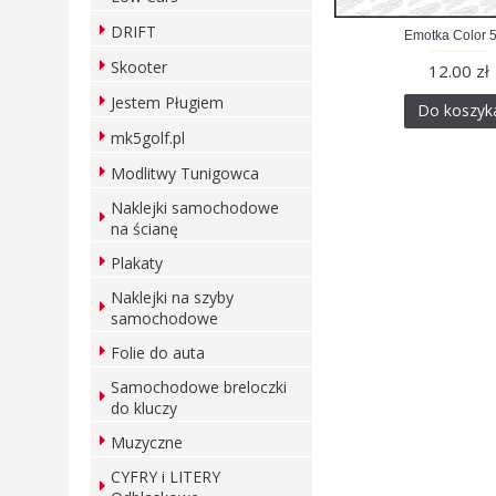
DRIFT
Emotka Color 
Skooter
12.00 zł
Jestem Pługiem
Do koszyk
mk5golf.pl
Modlitwy Tunigowca
Naklejki samochodowe
na ścianę
Plakaty
Naklejki na szyby
samochodowe
Folie do auta
Samochodowe breloczki
do kluczy
Muzyczne
CYFRY i LITERY