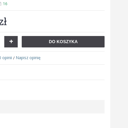
ć:
16
zł
+
DO KOSZYKA
0 opinii
Napisz opinię
/