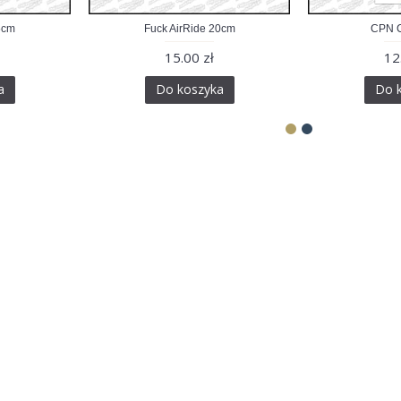
5cm
Fuck AirRide 20cm
CPN C
15.00 zł
12
a
Do koszyka
Do 