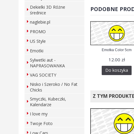
Dekielki 3D Różne
PODOBNE PRO
średnice
naglebie.pl
PROMO
US Style
Emotka Color 5cm
Emotki
12.00 zł
Sylwetki aut -
NAPRASOWANKA
Do koszyka
VAG SOCIETY
Nisko i Szeroko / No Fat
Chicks
Z TYM PRODUKT
Smyczki, Kubeczki,
Kalendarze
I love my
Twoje Foto
Low Cars