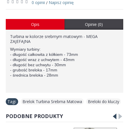
0 opinii
Napisz opinię
/
Opis
Opinie (0)
Turbina w kolorze srebrnym matowym - MEGA
ZAJEFAJNA
Wymiary turbiny:
- długość całkowita z kółkiem - 73mm
- długość wraz z uchwytem - 43mm
- długość bez uchwytu - 30mm
- grubość breloka - 17mm
- średnica breloka - 28mm
Tagi:
Brelok Turbina Srebrna Matowa
,
Breloki do kluczy
PODOBNE PRODUKTY