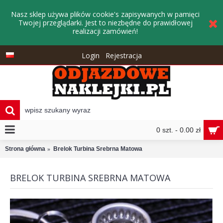
Nasz sklep używa plików cookie's zapisywanych w pamięci
Twojej przeglądarki. Jest to niezbędne do prawidłowej
realizacji zamówień!
Login
Rejestracja
0 szt. - 0.00 zł
Strona główna
Brelok Turbina Srebrna Matowa
BRELOK TURBINA SREBRNA MATOWA